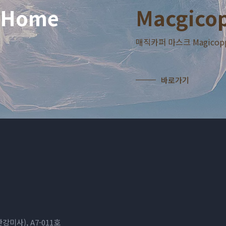
d Home
Macgicop
매직카퍼 마스크 Magicop
바로가기
미사), A7-011호