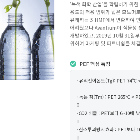
‘녹색 화학 산업’을 확립하기 위한
용도의 적용 범위가 넓은 모노머로 
유래하는 5-HMF에서 변환하여 
어려웠으나 Avantium이 식물성
개발하였고, 2019년 10월 31일부
위하여 마케팅 및 파트너쉽을 체
PEF 핵심 특징
· 유리전이온도(Tg): PET 74º
· 녹는 점(Tm) : PET 265ºC

·CO2 배출 : PET보다 6~10배

·산소투과방지효과 : PET보다 
