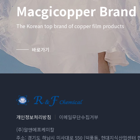
Macgicopper Bran
The Korean top brand of copper film products
바로가기
개인정보처리방침
이메일무단수집거부
(주)알앤에프케미칼
주소: 경기도 하남시 미사대로 550 (덕풍동, 현대지식산업센터 한강