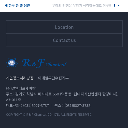
하루 한 줄 응원
우리의 인생은 우리가 생각하는대로 이루어진다. 지금 우
Location
Contact us
개인정보처리방침
이메일무단수집거부
(주)알앤에프케미칼
주소: 경기도 하남시 미사대로 550 (덕풍동, 현대지식산업센터 한강미사),
A7-011호
대표전화 : (031)8027-3737
팩스 : (031)8027-3738
COPYRIGHT © R & F Chemical CO., LTD. ALL RIGHTS RESERVED.