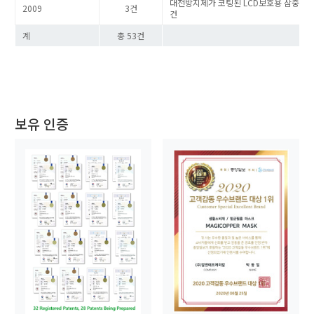
대전방지제가 코팅된 LCD보호용 삼중 압출
2009
3건
건
계
총 53건
보유 인증