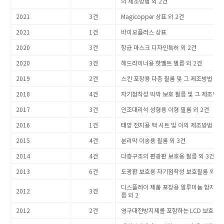
의 제조방법 외 2건
2021
3건
Magicopper 상표 외 2건
2021
1건
바이오플러스 상표
2020
3건
항균 마스크 디자인특허 외 2건
2020
3건
헤드라이너용 핫멜트 필름 외 2건
2019
2건
스킨 포장용 다층 필름 및 그 제조방법
2018
4건
자기점착성 박막 보호 필름 및 그 제조방법 
2017
3건
인조대리석 성형용 이형 필름 외 2건
2016
1건
태양 전지용 백 시트 및 이의 제조방법
2015
4건
분리막 이송용 필름 외 3건
2014
4건
다층구조의 편광판 보호용 필름 외 3건
2013
6건
도광판 보호용 자기점착성 보호필름 외 5
디스플레이 제품 포장용 알루미늄 합지 폴
2012
3건
름 외 2
2012
2건
영구대전방지제를 포함하는 LCD 보호용 필