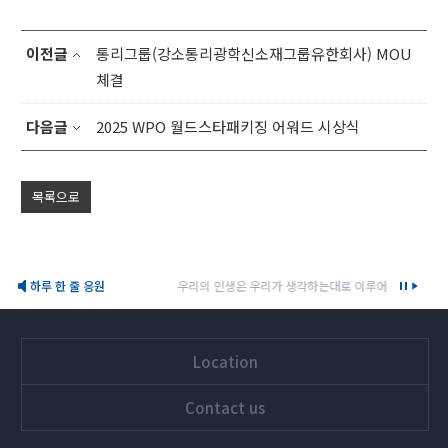
이전글
통리그룹(강소통리광학신소재그룹유한회사) MOU
체결
다음글
2025 WPO 월드스타패키징 어워드 시상식
목록으로
하루 한 줄 응원
우리의 인생은 우리가 생각하는대로 이루어진다. 지금 우리
Location
Contact us